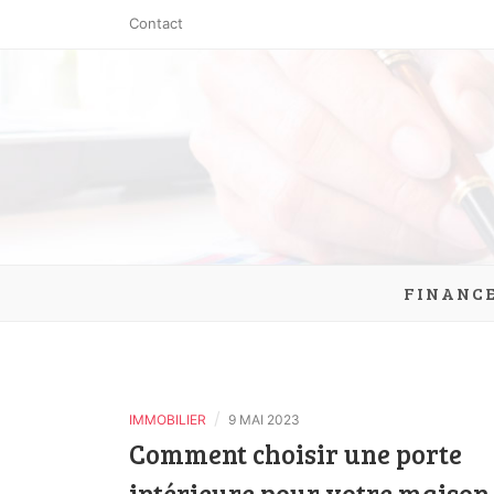
Skip
Contact
to
content
clic-exch
FINANC
/
IMMOBILIER
9 MAI 2023
Comment choisir une porte
intérieure pour votre maison