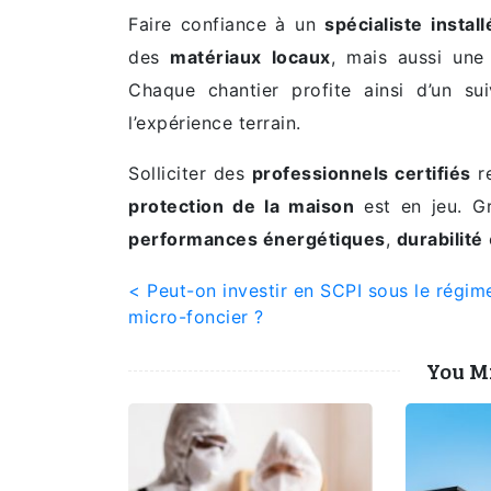
Faire confiance à un
spécialiste instal
des
matériaux locaux
, mais aussi une
Chaque chantier profite ainsi d’un su
l’expérience terrain.
Solliciter des
professionnels certifiés
re
protection de la maison
est en jeu. Grâ
performances énergétiques
,
durabilité
Navigation
< Peut-on investir en SCPI sous le régim
micro-foncier ?
de
You Mi
l’article