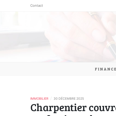
Skip
Contact
to
content
clic-exch
FINANC
/
IMMOBILIER
30 DÉCEMBRE 2025
Charpentier couvre