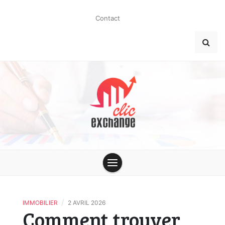
Skip
to
Contact
content
clic-
exchange.co
/
IMMOBILIER
2 AVRIL 2026
Comment trouver