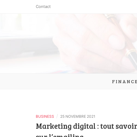
Skip
Contact
to
content
clic-exch
FINANC
/
BUSINESS
25 NOVEMBRE 2021
Marketing digital : tout savoi
sur l’emailing