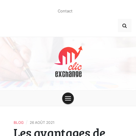
Skip
to
Contact
content
clic-
exchange.co
/
BLOG
26 AOÛT 2021
Les avantages de