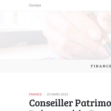
Skip
Contact
to
content
clic-exch
FINANC
/
FINANCE
20 MARS 2023
Conseiller Patrim