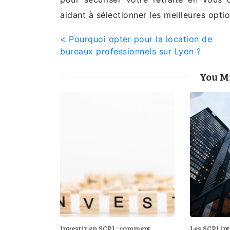
aidant à sélectionner les meilleures opti
Navigation
< Pourquoi opter pour la location de
bureaux professionnels sur Lyon ?
de
You Mi
l’article
Investir en SCPI : comment
Les SCPI in