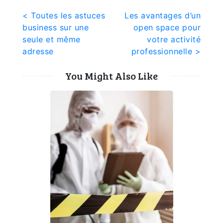
Navigation
< Toutes les astuces
Les avantages d’un
business sur une
open space pour
de
seule et même
votre activité
l’article
adresse
professionnelle >
You Might Also Like