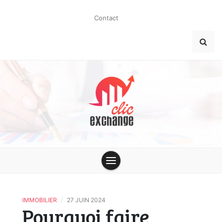
Skip
to
Contact
content
clic-
exchange.co
/
IMMOBILIER
27 JUIN 2024
Pourquoi faire