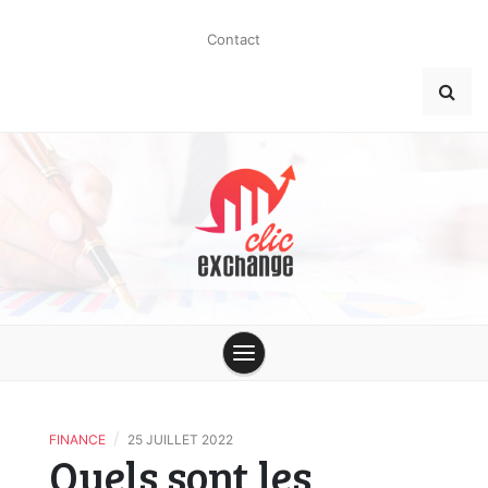
Skip
to
Contact
content
clic-
exchange.co
/
FINANCE
25 JUILLET 2022
Quels sont les