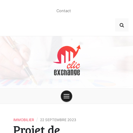
Skip
to
Contact
content
clic-
exchange.co
/
IMMOBILIER
22 SEPTEMBRE 2023
Projet de