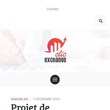
Skip
to
Contact
content
clic-
exchange.co
/
IMMOBILIER
1 DÉCEMBRE 2023
Projet de