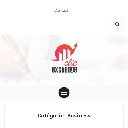
Skip
to
Contact
content
clic-
exchange.co
Catégorie :
Business