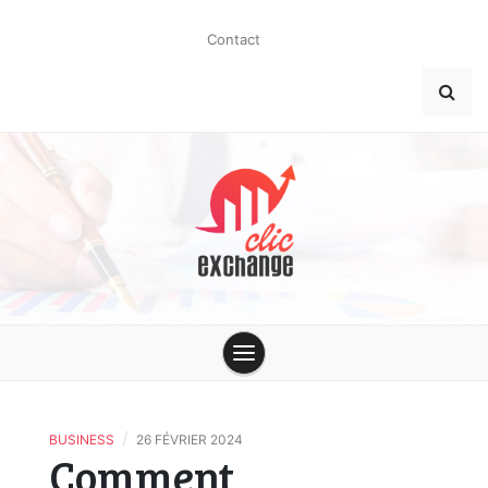
Skip
to
Contact
content
clic-
exchange.co
/
BUSINESS
26 FÉVRIER 2024
Comment